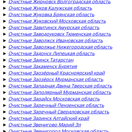
►
Очистные Жирновск Волгоградская область
►
Очистные Жуков Калужская область
►
Очистные Жуковка Брянская область
►
Очистные Жуковский Московская область
►
Очистные Завитинск Амурская область
►
Очистные Заводоуковск Тюменская область
►
Очистные Заволжск Ивановская область
►
Очистные Заволжье Нижегородская область
►
Очистные Задонск Липецкая область
►
Очистные Заинск Татарстан
►
Очистные Закаменск Бурятия
►
Очистные Заозёрный Красноярский край
►
Очистные Заозёрск Мурманская область
►
Очистные Западная Двина Тверская область
►
Очистные Заполярный Мурманская область
►
Очистные Зарайск Московская область
►
Очистные Заречный Пензенская область
►
Очистные Заречный Свердловская область
►
Очистные Заринск Алтайский край
►
Очистные Звенигово Марий Эл
►
Очистные Звенигород Московская область