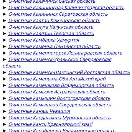
►
Очистные Калачинск Омская область
►
Очистные Калининград Калининградская область
►
Очистные Калининск Саратовская область
►
Очистные Калтан Кемеровская область
►
Очистные Калуга Калужская область
►
Очистные Калязин Тверская область
►
Очистные Камбарка Удмуртия
►
Очистные Каменка Пензенская область
►
Очистные Каменногорск Ленинградская область
►
Очистные Каменск-Уральский Свердловская
область
►
Очистные Каменск-Шахтинский Ростовская область
►
Очистные Камень-на-Оби Алтайский край
►
Очистные Камешково Владимирская область
►
Очистные Камызяк Астраханская область
►
Очистные Камышин Волгоградская область
►
Очистные Камышлов Свердловская область
►
Очистные Канаш Чувашия
►
Очистные Кандалакша Мурманская область
►
Очистные Канск Красноярский край
►
Очистные Карабаново Владимирская область