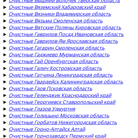
►
Очистные Вышний Волочёк Тверская область
►
Очистные Вяземский Хабаровский край
►
Очистные Вязники Владимирская область
►
Очистные Вязьма Смоленская область
►
Очистные Вятские Поляны Кировская область
►
Очистные Гаврилов Посад Ивановская область
►
Очистные Гаврилов-Ям Ярославская область
►
Очистные Гагарин Смоленская область
►
Очистные Гаджиево Мурманская область
►
Очистные Гай Оренбургская область
►
Очистные Галич Костромская область
►
Очистные Гатчина Ленинградская область
►
Очистные Гвардейск Калининградская область
►
Очистные Гдов Псковская область
►
Очистные Геленджик Краснодарский край
►
Очистные Георгиевск Ставропольский край
►
Очистные Глазов Удмуртия
►
Очистные Голицыно Московская область
►
Очистные Горбатов Нижегородская область
►
Очистные Горно-Алтайск Алтай
►
Очистные Горнозаводск Пермский край