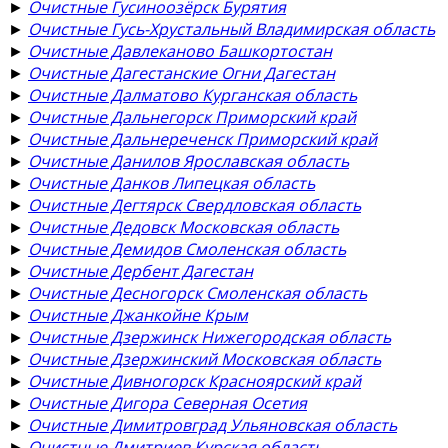
►
Очистные Гусиноозёрск Бурятия
►
Очистные Гусь-Хрустальный Владимирская область
►
Очистные Давлеканово Башкортостан
►
Очистные Дагестанские Огни Дагестан
►
Очистные Далматово Курганская область
►
Очистные Дальнегорск Приморский край
►
Очистные Дальнереченск Приморский край
►
Очистные Данилов Ярославская область
►
Очистные Данков Липецкая область
►
Очистные Дегтярск Свердловская область
►
Очистные Дедовск Московская область
►
Очистные Демидов Смоленская область
►
Очистные Дербент Дагестан
►
Очистные Десногорск Смоленская область
►
Очистные Джанкойне Крым
►
Очистные Дзержинск Нижегородская область
►
Очистные Дзержинский Московская область
►
Очистные Дивногорск Красноярский край
►
Очистные Дигора Северная Осетия
►
Очистные Димитровград Ульяновская область
►
Очистные Дмитриев Курская область