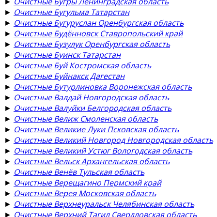
►
Очистные Бугры Ленинградская область
►
Очистные Бугульма Татарстан
►
Очистные Бугуруслан Оренбургская область
►
Очистные Будённовск Ставропольский край
►
Очистные Бузулук Оренбургская область
►
Очистные Буинск Татарстан
►
Очистные Буй Костромская область
►
Очистные Буйнакск Дагестан
►
Очистные Бутурлиновка Воронежская область
►
Очистные Валдай Новгородская область
►
Очистные Валуйки Белгородская область
►
Очистные Велиж Смоленская область
►
Очистные Великие Луки Псковская область
►
Очистные Великий Новгород Новгородская область
►
Очистные Великий Устюг Вологодская область
►
Очистные Вельск Архангельская область
►
Очистные Венёв Тульская область
►
Очистные Верещагино Пермский край
►
Очистные Верея Московская область
►
Очистные Верхнеуральск Челябинская область
►
Очистные Верхний Тагил Свердловская область