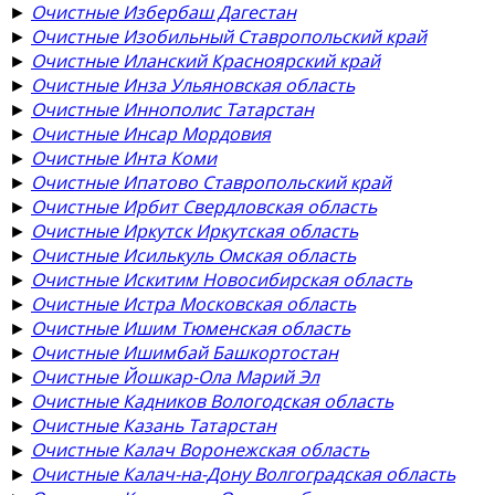
►
Очистные Избербаш Дагестан
►
Очистные Изобильный Ставропольский край
►
Очистные Иланский Красноярский край
►
Очистные Инза Ульяновская область
►
Очистные Иннополис Татарстан
►
Очистные Инсар Мордовия
►
Очистные Инта Коми
►
Очистные Ипатово Ставропольский край
►
Очистные Ирбит Свердловская область
►
Очистные Иркутск Иркутская область
►
Очистные Исилькуль Омская область
►
Очистные Искитим Новосибирская область
►
Очистные Истра Московская область
►
Очистные Ишим Тюменская область
►
Очистные Ишимбай Башкортостан
►
Очистные Йошкар-Ола Марий Эл
►
Очистные Кадников Вологодская область
►
Очистные Казань Татарстан
►
Очистные Калач Воронежская область
►
Очистные Калач-на-Дону Волгоградская область