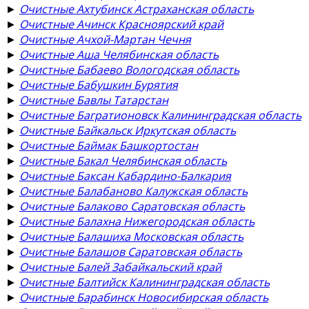
►
Очистные Ахтубинск Астраханская область
►
Очистные Ачинск Красноярский край
►
Очистные Ачхой-Мартан Чечня
►
Очистные Аша Челябинская область
►
Очистные Бабаево Вологодская область
►
Очистные Бабушкин Бурятия
►
Очистные Бавлы Татарстан
►
Очистные Багратионовск Калининградская область
►
Очистные Байкальск Иркутская область
►
Очистные Баймак Башкортостан
►
Очистные Бакал Челябинская область
►
Очистные Баксан Кабардино-Балкария
►
Очистные Балабаново Калужская область
►
Очистные Балаково Саратовская область
►
Очистные Балахна Нижегородская область
►
Очистные Балашиха Московская область
►
Очистные Балашов Саратовская область
►
Очистные Балей Забайкальский край
►
Очистные Балтийск Калининградская область
►
Очистные Барабинск Новосибирская область