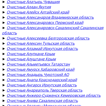
►
Очистные Алатырь Чувашия
►
Очистные Алдан Якутия
►
Очистные Алейск Алтайский край
►
Очистные Александров Владимирская область
►
Очистные Александровск Пермский край
►
Очистные Александровск-Сахалинский Сахалинская
область
►
Очистные Алексеевка Белгородская область
►
Очистные Алексин Тульская область
►
Очистные Алзамай Иркутская область
►
Очистные Алупкане Крым
►
Очистные Алуштане Крым
►
Очистные Альметьевск Татарстан
►
Очистные Амурск Хабаровский край
►
Очистные Анадырь Чукотский АО
►
Очистные Анапа Краснодарский край
►
Очистные Ангарск Иркутская область
►
Очистные Андреаполь Тверская область
►
Очистные Анжеро-Судженск Кемеровская область
►
Очистные Анива Сахалинская область
►
Очистные Апатиты Мурманская область