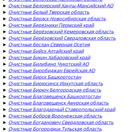
►
Очистные Белоярский Ханты-Мансийский АО
►
Очистные Белый Тверская область
►
Очистные Бердск Новосибирская область
►
Очистные Березники Пермский край
►
Очистные Берёзовский Кемеровская область
►
Очистные Берёзовский Свердловская область
►
Очистные Беслан Северная Осетия
►
Очистные Бийск Алтайский край
►
Очистные Бикин Хабаровский край
►
Очистные Билибино Чукотский АО
►
Очистные Биробиджан Еврейская АО
►
Очистные Бирск Башкортостан
►
Очистные Бирюсинск Иркутская область
►
Очистные Бирюч Белгородская область
►
Очистные Благовещенск Башкортостан
►
Очистные Благовещенск Амурская область
►
Очистные Благодарный Ставропольский край
►
Очистные Бобров Воронежская область
►
Очистные Богданович Свердловская область
►
Очистные Богородицк Тульская область