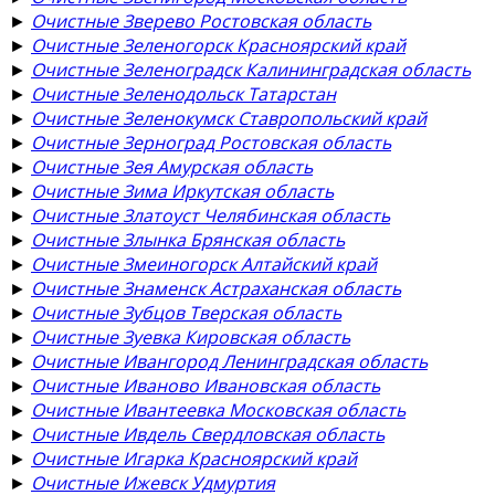
►
Очистные Зверево Ростовская область
►
Очистные Зеленогорск Красноярский край
►
Очистные Зеленоградск Калининградская область
►
Очистные Зеленодольск Татарстан
►
Очистные Зеленокумск Ставропольский край
►
Очистные Зерноград Ростовская область
►
Очистные Зея Амурская область
►
Очистные Зима Иркутская область
►
Очистные Златоуст Челябинская область
►
Очистные Злынка Брянская область
►
Очистные Змеиногорск Алтайский край
►
Очистные Знаменск Астраханская область
►
Очистные Зубцов Тверская область
►
Очистные Зуевка Кировская область
►
Очистные Ивангород Ленинградская область
►
Очистные Иваново Ивановская область
►
Очистные Ивантеевка Московская область
►
Очистные Ивдель Свердловская область
►
Очистные Игарка Красноярский край
►
Очистные Ижевск Удмуртия