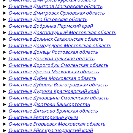
►
Очистные Дмитров Московская область
►
Очистные Дмитровск Орловская область
►
Очистные Дно Псковская область
►
Очистные Добрянка Пермский край
►
Очистные Долгопрудный Московская область
►
Очистные Долинск Сахалинская область
►
Очистные Домодедово Московская область
►
Очистные Донецк Ростовская область
►
Очистные Донской Тульская область
►
Очистные Дорогобуж Смоленская область
►
Очистные Дрезна Московская область
►
Очистные Дубна Московская область
►
Очистные Дубовка Волгоградская область
►
Очистные Дудинка Красноярский край
►
Очистные Духовщина Смоленская область
►
Очистные Дюртюли Башкортостан
►
Очистные Дятьково Брянская область
►
Очистные Евпаторияне Крым
►
Очистные Егорьевск Московская область
►
Очистные Ейск Краснодарский край