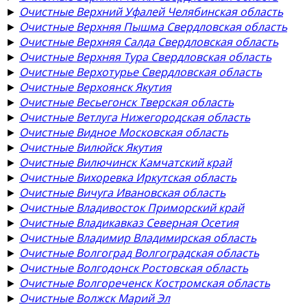
►
Очистные Верхний Уфалей Челябинская область
►
Очистные Верхняя Пышма Свердловская область
►
Очистные Верхняя Салда Свердловская область
►
Очистные Верхняя Тура Свердловская область
►
Очистные Верхотурье Свердловская область
►
Очистные Верхоянск Якутия
►
Очистные Весьегонск Тверская область
►
Очистные Ветлуга Нижегородская область
►
Очистные Видное Московская область
►
Очистные Вилюйск Якутия
►
Очистные Вилючинск Камчатский край
►
Очистные Вихоревка Иркутская область
►
Очистные Вичуга Ивановская область
►
Очистные Владивосток Приморский край
►
Очистные Владикавказ Северная Осетия
►
Очистные Владимир Владимирская область
►
Очистные Волгоград Волгоградская область
►
Очистные Волгодонск Ростовская область
►
Очистные Волгореченск Костромская область
►
Очистные Волжск Марий Эл