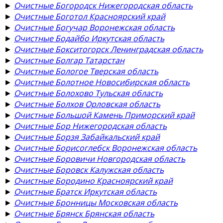
►
Очистные Богородск Нижегородская область
►
Очистные Боготол Красноярский край
►
Очистные Богучар Воронежская область
►
Очистные Бодайбо Иркутская область
►
Очистные Бокситогорск Ленинградская область
►
Очистные Болгар Татарстан
►
Очистные Бологое Тверская область
►
Очистные Болотное Новосибирская область
►
Очистные Болохово Тульская область
►
Очистные Болхов Орловская область
►
Очистные Большой Камень Приморский край
►
Очистные Бор Нижегородская область
►
Очистные Борзя Забайкальский край
►
Очистные Борисоглебск Воронежская область
►
Очистные Боровичи Новгородская область
►
Очистные Боровск Калужская область
►
Очистные Бородино Красноярский край
►
Очистные Братск Иркутская область
►
Очистные Бронницы Московская область
►
Очистные Брянск Брянская область