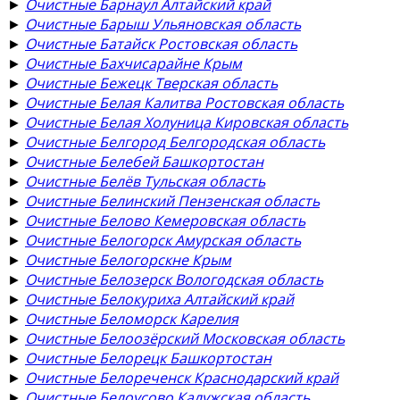
►
Очистные Барнаул Алтайский край
►
Очистные Барыш Ульяновская область
►
Очистные Батайск Ростовская область
►
Очистные Бахчисарайне Крым
►
Очистные Бежецк Тверская область
►
Очистные Белая Калитва Ростовская область
►
Очистные Белая Холуница Кировская область
►
Очистные Белгород Белгородская область
►
Очистные Белебей Башкортостан
►
Очистные Белёв Тульская область
►
Очистные Белинский Пензенская область
►
Очистные Белово Кемеровская область
►
Очистные Белогорск Амурская область
►
Очистные Белогорскне Крым
►
Очистные Белозерск Вологодская область
►
Очистные Белокуриха Алтайский край
►
Очистные Беломорск Карелия
►
Очистные Белоозёрский Московская область
►
Очистные Белорецк Башкортостан
►
Очистные Белореченск Краснодарский край
►
Очистные Белоусово Калужская область