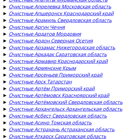
►
Очистные Апрелевка Московская область
►
Очистные Апшеронск Краснодарский край
►
Очистные Арамиль Свердловская область
►
Очистные Аргун Чечня
►
Очистные Ардатов Мордовия
►
Очистные Ардон Северная Осетия
►
Очистные Арзамас Нижегородская область
►
Очистные Аркадак Саратовская область
►
Очистные Армавир Краснодарский край
►
Очистные Армянскне Крым
►
Очистные Арсеньев Приморский край
►
Очистные Арск Татарстан
►
Очистные Артём Приморский край
►
Очистные Артёмовск Красноярский край
►
Очистные Артёмовский Свердловская область
►
Очистные Архангельск Архангельская область
►
Очистные Асбест Свердловская область
►
Очистные Асино Томская область
►
Очистные Астрахань Астраханская область
►
Очистные Аткарск Саратовская область