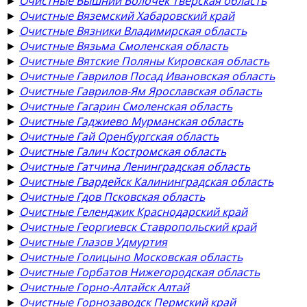
►
Очистные Вышний Волочёк Тверская область
►
Очистные Вяземский Хабаровский край
►
Очистные Вязники Владимирская область
►
Очистные Вязьма Смоленская область
►
Очистные Вятские Поляны Кировская область
►
Очистные Гаврилов Посад Ивановская область
►
Очистные Гаврилов-Ям Ярославская область
►
Очистные Гагарин Смоленская область
►
Очистные Гаджиево Мурманская область
►
Очистные Гай Оренбургская область
►
Очистные Галич Костромская область
►
Очистные Гатчина Ленинградская область
►
Очистные Гвардейск Калининградская область
►
Очистные Гдов Псковская область
►
Очистные Геленджик Краснодарский край
►
Очистные Георгиевск Ставропольский край
►
Очистные Глазов Удмуртия
►
Очистные Голицыно Московская область
►
Очистные Горбатов Нижегородская область
►
Очистные Горно-Алтайск Алтай
►
Очистные Горнозаводск Пермский край