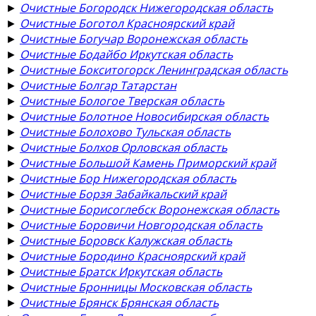
►
Очистные Богородск Нижегородская область
►
Очистные Боготол Красноярский край
►
Очистные Богучар Воронежская область
►
Очистные Бодайбо Иркутская область
►
Очистные Бокситогорск Ленинградская область
►
Очистные Болгар Татарстан
►
Очистные Бологое Тверская область
►
Очистные Болотное Новосибирская область
►
Очистные Болохово Тульская область
►
Очистные Болхов Орловская область
►
Очистные Большой Камень Приморский край
►
Очистные Бор Нижегородская область
►
Очистные Борзя Забайкальский край
►
Очистные Борисоглебск Воронежская область
►
Очистные Боровичи Новгородская область
►
Очистные Боровск Калужская область
►
Очистные Бородино Красноярский край
►
Очистные Братск Иркутская область
►
Очистные Бронницы Московская область
►
Очистные Брянск Брянская область