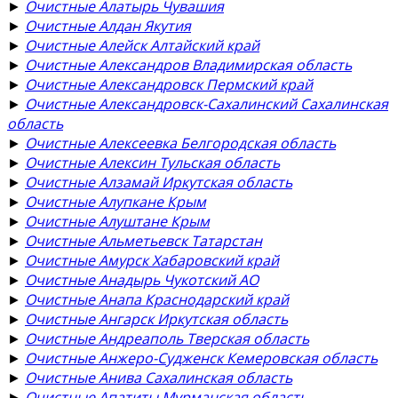
►
Очистные Алатырь Чувашия
►
Очистные Алдан Якутия
►
Очистные Алейск Алтайский край
►
Очистные Александров Владимирская область
►
Очистные Александровск Пермский край
►
Очистные Александровск-Сахалинский Сахалинская
область
►
Очистные Алексеевка Белгородская область
►
Очистные Алексин Тульская область
►
Очистные Алзамай Иркутская область
►
Очистные Алупкане Крым
►
Очистные Алуштане Крым
►
Очистные Альметьевск Татарстан
►
Очистные Амурск Хабаровский край
►
Очистные Анадырь Чукотский АО
►
Очистные Анапа Краснодарский край
►
Очистные Ангарск Иркутская область
►
Очистные Андреаполь Тверская область
►
Очистные Анжеро-Судженск Кемеровская область
►
Очистные Анива Сахалинская область
►
Очистные Апатиты Мурманская область