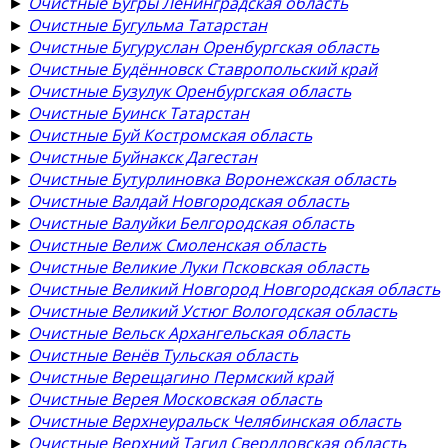
►
Очистные Бугры Ленинградская область
►
Очистные Бугульма Татарстан
►
Очистные Бугуруслан Оренбургская область
►
Очистные Будённовск Ставропольский край
►
Очистные Бузулук Оренбургская область
►
Очистные Буинск Татарстан
►
Очистные Буй Костромская область
►
Очистные Буйнакск Дагестан
►
Очистные Бутурлиновка Воронежская область
►
Очистные Валдай Новгородская область
►
Очистные Валуйки Белгородская область
►
Очистные Велиж Смоленская область
►
Очистные Великие Луки Псковская область
►
Очистные Великий Новгород Новгородская область
►
Очистные Великий Устюг Вологодская область
►
Очистные Вельск Архангельская область
►
Очистные Венёв Тульская область
►
Очистные Верещагино Пермский край
►
Очистные Верея Московская область
►
Очистные Верхнеуральск Челябинская область
►
Очистные Верхний Тагил Свердловская область