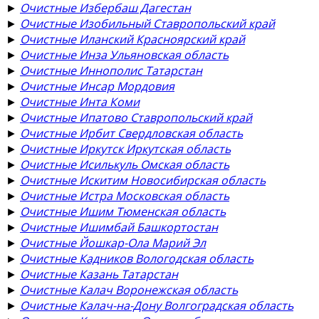
►
Очистные Избербаш Дагестан
►
Очистные Изобильный Ставропольский край
►
Очистные Иланский Красноярский край
►
Очистные Инза Ульяновская область
►
Очистные Иннополис Татарстан
►
Очистные Инсар Мордовия
►
Очистные Инта Коми
►
Очистные Ипатово Ставропольский край
►
Очистные Ирбит Свердловская область
►
Очистные Иркутск Иркутская область
►
Очистные Исилькуль Омская область
►
Очистные Искитим Новосибирская область
►
Очистные Истра Московская область
►
Очистные Ишим Тюменская область
►
Очистные Ишимбай Башкортостан
►
Очистные Йошкар-Ола Марий Эл
►
Очистные Кадников Вологодская область
►
Очистные Казань Татарстан
►
Очистные Калач Воронежская область
►
Очистные Калач-на-Дону Волгоградская область