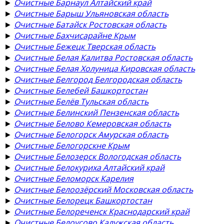
►
Очистные Барнаул Алтайский край
►
Очистные Барыш Ульяновская область
►
Очистные Батайск Ростовская область
►
Очистные Бахчисарайне Крым
►
Очистные Бежецк Тверская область
►
Очистные Белая Калитва Ростовская область
►
Очистные Белая Холуница Кировская область
►
Очистные Белгород Белгородская область
►
Очистные Белебей Башкортостан
►
Очистные Белёв Тульская область
►
Очистные Белинский Пензенская область
►
Очистные Белово Кемеровская область
►
Очистные Белогорск Амурская область
►
Очистные Белогорскне Крым
►
Очистные Белозерск Вологодская область
►
Очистные Белокуриха Алтайский край
►
Очистные Беломорск Карелия
►
Очистные Белоозёрский Московская область
►
Очистные Белорецк Башкортостан
►
Очистные Белореченск Краснодарский край
►
Очистные Белоусово Калужская область