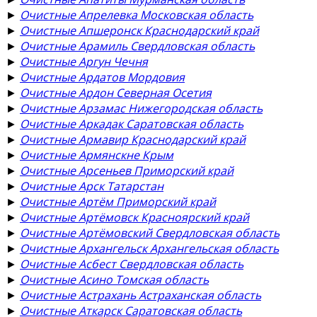
►
Очистные Апрелевка Московская область
►
Очистные Апшеронск Краснодарский край
►
Очистные Арамиль Свердловская область
►
Очистные Аргун Чечня
►
Очистные Ардатов Мордовия
►
Очистные Ардон Северная Осетия
►
Очистные Арзамас Нижегородская область
►
Очистные Аркадак Саратовская область
►
Очистные Армавир Краснодарский край
►
Очистные Армянскне Крым
►
Очистные Арсеньев Приморский край
►
Очистные Арск Татарстан
►
Очистные Артём Приморский край
►
Очистные Артёмовск Красноярский край
►
Очистные Артёмовский Свердловская область
►
Очистные Архангельск Архангельская область
►
Очистные Асбест Свердловская область
►
Очистные Асино Томская область
►
Очистные Астрахань Астраханская область
►
Очистные Аткарск Саратовская область