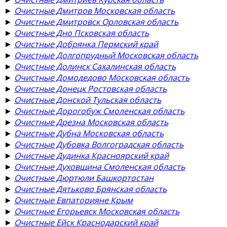
►
Очистные Дмитров Московская область
►
Очистные Дмитровск Орловская область
►
Очистные Дно Псковская область
►
Очистные Добрянка Пермский край
►
Очистные Долгопрудный Московская область
►
Очистные Долинск Сахалинская область
►
Очистные Домодедово Московская область
►
Очистные Донецк Ростовская область
►
Очистные Донской Тульская область
►
Очистные Дорогобуж Смоленская область
►
Очистные Дрезна Московская область
►
Очистные Дубна Московская область
►
Очистные Дубовка Волгоградская область
►
Очистные Дудинка Красноярский край
►
Очистные Духовщина Смоленская область
►
Очистные Дюртюли Башкортостан
►
Очистные Дятьково Брянская область
►
Очистные Евпаторияне Крым
►
Очистные Егорьевск Московская область
►
Очистные Ейск Краснодарский край