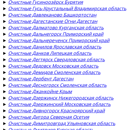
►
Очистные Гусиноозёрск Бурятия
►
Очистные Гусь-Хрустальный Владимирская область
►
Очистные Давлеканово Башкортостан
►
Очистные Дагестанские Огни Дагестан
►
Очистные Далматово Курганская область
►
Очистные Дальнегорск Приморский край
►
Очистные Дальнереченск Приморский край
►
Очистные Данилов Ярославская область
►
Очистные Данков Липецкая область
►
Очистные Дегтярск Свердловская область
►
Очистные Дедовск Московская область
►
Очистные Демидов Смоленская область
►
Очистные Дербент Дагестан
►
Очистные Десногорск Смоленская область
►
Очистные Джанкойне Крым
►
Очистные Дзержинск Нижегородская область
►
Очистные Дзержинский Московская область
►
Очистные Дивногорск Красноярский край
►
Очистные Дигора Северная Осетия
►
Очистные Димитровград Ульяновская область
►
Очистные Дмитриев Курская область