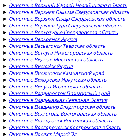
►
Очистные Верхний Уфалей Челябинская область
►
Очистные Верхняя Пышма Свердловская область
►
Очистные Верхняя Салда Свердловская область
►
Очистные Верхняя Тура Свердловская область
►
Очистные Верхотурье Свердловская область
►
Очистные Верхоянск Якутия
►
Очистные Весьегонск Тверская область
►
Очистные Ветлуга Нижегородская область
►
Очистные Видное Московская область
►
Очистные Вилюйск Якутия
►
Очистные Вилючинск Камчатский край
►
Очистные Вихоревка Иркутская область
►
Очистные Вичуга Ивановская область
►
Очистные Владивосток Приморский край
►
Очистные Владикавказ Северная Осетия
►
Очистные Владимир Владимирская область
►
Очистные Волгоград Волгоградская область
►
Очистные Волгодонск Ростовская область
►
Очистные Волгореченск Костромская область
►
Очистные Волжск Марий Эл