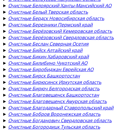
►
Очистные Белоярский Ханты-Мансийский АО
►
Очистные Белый Тверская область
►
Очистные Бердск Новосибирская область
►
Очистные Березники Пермский край
►
Очистные Берёзовский Кемеровская область
►
Очистные Берёзовский Свердловская область
►
Очистные Беслан Северная Осетия
►
Очистные Бийск Алтайский край
►
Очистные Бикин Хабаровский край
►
Очистные Билибино Чукотский АО
►
Очистные Биробиджан Еврейская АО
►
Очистные Бирск Башкортостан
►
Очистные Бирюсинск Иркутская область
►
Очистные Бирюч Белгородская область
►
Очистные Благовещенск Башкортостан
►
Очистные Благовещенск Амурская область
►
Очистные Благодарный Ставропольский край
►
Очистные Бобров Воронежская область
►
Очистные Богданович Свердловская область
►
Очистные Богородицк Тульская область