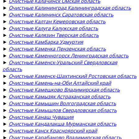
►
Очистные Калачинск Омская область
►
Очистные Калининград Калининградская область
►
Очистные Калининск Саратовская область
►
Очистные Калтан Кемеровская область
►
Очистные Калуга Калужская область
►
Очистные Калязин Тверская область
►
Очистные Камбарка Удмуртия
►
Очистные Каменка Пензенская область
►
Очистные Каменногорск Ленинградская область
►
Очистные Каменск-Уральский Свердловская
область
►
Очистные Каменск-Шахтинский Ростовская область
►
Очистные Камень-на-Оби Алтайский край
►
Очистные Камешково Владимирская область
►
Очистные Камызяк Астраханская область
►
Очистные Камышин Волгоградская область
►
Очистные Камышлов Свердловская область
►
Очистные Канаш Чувашия
►
Очистные Кандалакша Мурманская область
►
Очистные Канск Красноярский край
►
Очистные Карабаново Владимирская область