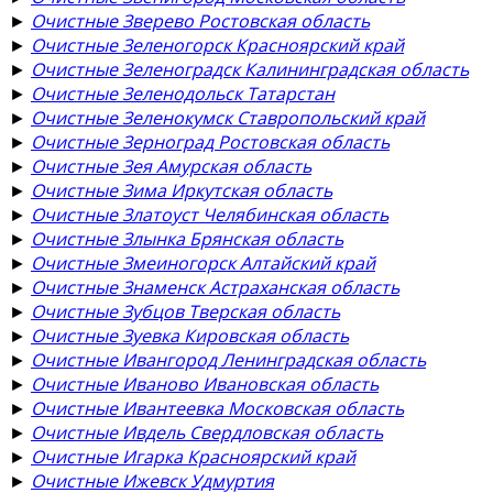
►
Очистные Зверево Ростовская область
►
Очистные Зеленогорск Красноярский край
►
Очистные Зеленоградск Калининградская область
►
Очистные Зеленодольск Татарстан
►
Очистные Зеленокумск Ставропольский край
►
Очистные Зерноград Ростовская область
►
Очистные Зея Амурская область
►
Очистные Зима Иркутская область
►
Очистные Златоуст Челябинская область
►
Очистные Злынка Брянская область
►
Очистные Змеиногорск Алтайский край
►
Очистные Знаменск Астраханская область
►
Очистные Зубцов Тверская область
►
Очистные Зуевка Кировская область
►
Очистные Ивангород Ленинградская область
►
Очистные Иваново Ивановская область
►
Очистные Ивантеевка Московская область
►
Очистные Ивдель Свердловская область
►
Очистные Игарка Красноярский край
►
Очистные Ижевск Удмуртия