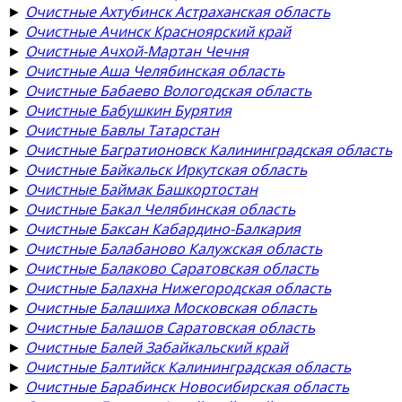
►
Очистные Ахтубинск Астраханская область
►
Очистные Ачинск Красноярский край
►
Очистные Ачхой-Мартан Чечня
►
Очистные Аша Челябинская область
►
Очистные Бабаево Вологодская область
►
Очистные Бабушкин Бурятия
►
Очистные Бавлы Татарстан
►
Очистные Багратионовск Калининградская область
►
Очистные Байкальск Иркутская область
►
Очистные Баймак Башкортостан
►
Очистные Бакал Челябинская область
►
Очистные Баксан Кабардино-Балкария
►
Очистные Балабаново Калужская область
►
Очистные Балаково Саратовская область
►
Очистные Балахна Нижегородская область
►
Очистные Балашиха Московская область
►
Очистные Балашов Саратовская область
►
Очистные Балей Забайкальский край
►
Очистные Балтийск Калининградская область
►
Очистные Барабинск Новосибирская область