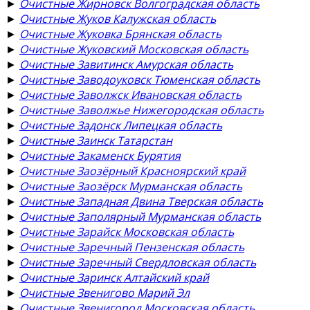
►
Очистные Жирновск Волгоградская область
►
Очистные Жуков Калужская область
►
Очистные Жуковка Брянская область
►
Очистные Жуковский Московская область
►
Очистные Завитинск Амурская область
►
Очистные Заводоуковск Тюменская область
►
Очистные Заволжск Ивановская область
►
Очистные Заволжье Нижегородская область
►
Очистные Задонск Липецкая область
►
Очистные Заинск Татарстан
►
Очистные Закаменск Бурятия
►
Очистные Заозёрный Красноярский край
►
Очистные Заозёрск Мурманская область
►
Очистные Западная Двина Тверская область
►
Очистные Заполярный Мурманская область
►
Очистные Зарайск Московская область
►
Очистные Заречный Пензенская область
►
Очистные Заречный Свердловская область
►
Очистные Заринск Алтайский край
►
Очистные Звенигово Марий Эл
►
Очистные Звенигород Московская область