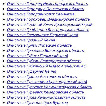
►
Очистные Городец Нижегородская область
►
Очистные Городище Пензенская область
►
Очистные Городовиковск Калмыкия
►
Очистные Гороховец Владимирская область
►
Очистные Горячий Ключ Краснодарский край
►
Очистные Грайворон Белгородская область
►
Очистные Гремячинск Пермский край
►
Очистные Грозный Чечня
►
Очистные Грязи Липецкая область
►
Очистные Грязовец Вологодская область
►
Очистные Губаха Пермский край
►
Очистные Губкин Белгородская область
►
Очистные Губкинский Ямало-Ненецкий АО
►
Очистные Гудермес Чечня
►
Очистные Гуково Ростовская область
►
Очистные Гулькевичи Краснодарский край
►
Очистные Гурьевск Калининградская область
►
Очистные Гурьевск Кемеровская область
►
Очистные Гусев Калининградская область
►
Очистные Гусиноозёрск Бурятия