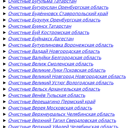
►
Очистные Бугульма Татарстан
►
Очистные Бугуруслан Оренбургская область
►
Очистные Будённовск Ставропольский край
►
Очистные Бузулук Оренбургская область
►
Очистные Буинск Татарстан
►
Очистные Буй Костромская область
►
Очистные Буйнакск Дагестан
►
Очистные Бутурлиновка Воронежская область
►
Очистные Валдай Новгородская область
►
Очистные Валуйки Белгородская область
►
Очистные Велиж Смоленская область
►
Очистные Великие Луки Псковская область
►
Очистные Великий Новгород Новгородская область
►
Очистные Великий Устюг Вологодская область
►
Очистные Вельск Архангельская область
►
Очистные Венёв Тульская область
►
Очистные Верещагино Пермский край
►
Очистные Верея Московская область
►
Очистные Верхнеуральск Челябинская область
►
Очистные Верхний Тагил Свердловская область
►
Очистные Верхний Уфалей Челябинская область