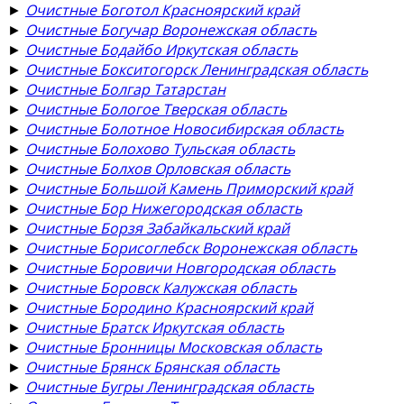
►
Очистные Боготол Красноярский край
►
Очистные Богучар Воронежская область
►
Очистные Бодайбо Иркутская область
►
Очистные Бокситогорск Ленинградская область
►
Очистные Болгар Татарстан
►
Очистные Бологое Тверская область
►
Очистные Болотное Новосибирская область
►
Очистные Болохово Тульская область
►
Очистные Болхов Орловская область
►
Очистные Большой Камень Приморский край
►
Очистные Бор Нижегородская область
►
Очистные Борзя Забайкальский край
►
Очистные Борисоглебск Воронежская область
►
Очистные Боровичи Новгородская область
►
Очистные Боровск Калужская область
►
Очистные Бородино Красноярский край
►
Очистные Братск Иркутская область
►
Очистные Бронницы Московская область
►
Очистные Брянск Брянская область
►
Очистные Бугры Ленинградская область