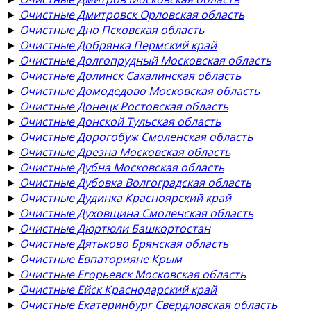
►
Очистные Дмитровск Орловская область
►
Очистные Дно Псковская область
►
Очистные Добрянка Пермский край
►
Очистные Долгопрудный Московская область
►
Очистные Долинск Сахалинская область
►
Очистные Домодедово Московская область
►
Очистные Донецк Ростовская область
►
Очистные Донской Тульская область
►
Очистные Дорогобуж Смоленская область
►
Очистные Дрезна Московская область
►
Очистные Дубна Московская область
►
Очистные Дубовка Волгоградская область
►
Очистные Дудинка Красноярский край
►
Очистные Духовщина Смоленская область
►
Очистные Дюртюли Башкортостан
►
Очистные Дятьково Брянская область
►
Очистные Евпаторияне Крым
►
Очистные Егорьевск Московская область
►
Очистные Ейск Краснодарский край
►
Очистные Екатеринбург Свердловская область