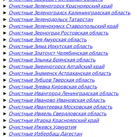
►
Очистные Зеленогорск Красноярский край
►
Очистные Зеленоградск Калининградская область
►
Очистные Зеленодольск Татарстан
►
Очистные Зеленокумск Ставропольский край
►
Очистные Зерноград Ростовская область
►
Очистные Зея Амурская область
►
Очистные Зима Иркутская область
►
Очистные Златоуст Челябинская область
►
Очистные Злынка Брянская область
►
Очистные Змеиногорск Алтайский край
►
Очистные Знаменск Астраханская область
►
Очистные Зубцов Тверская область
►
Очистные Зуевка Кировская область
►
Очистные Ивангород Ленинградская область
►
Очистные Иваново Ивановская область
►
Очистные Ивантеевка Московская область
►
Очистные Ивдель Свердловская область
►
Очистные Игарка Красноярский край
►
Очистные Ижевск Удмуртия
►
Очистные Избербаш Дагестан