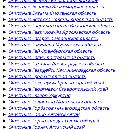
►
Очистные Вяземский Хабаровский край
►
Очистные Вязники Владимирская область
►
Очистные Вязьма Смоленская область
►
Очистные Вятские Поляны Кировская область
►
Очистные Гаврилов Посад Ивановская область
►
Очистные Гаврилов-Ям Ярославская область
►
Очистные Гагарин Смоленская область
►
Очистные Гаджиево Мурманская область
►
Очистные Гай Оренбургская область
►
Очистные Галич Костромская область
►
Очистные Гатчина Ленинградская область
►
Очистные Гвардейск Калининградская область
►
Очистные Гдов Псковская область
►
Очистные Геленджик Краснодарский край
►
Очистные Георгиевск Ставропольский край
►
Очистные Глазов Удмуртия
►
Очистные Голицыно Московская область
►
Очистные Горбатов Нижегородская область
►
Очистные Горно-Алтайск Алтай
►
Очистные Горнозаводск Пермский край
►
Очистные Горняк Алтайский край