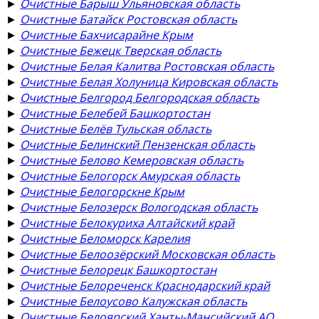
►
Очистные Барыш Ульяновская область
►
Очистные Батайск Ростовская область
►
Очистные Бахчисарайне Крым
►
Очистные Бежецк Тверская область
►
Очистные Белая Калитва Ростовская область
►
Очистные Белая Холуница Кировская область
►
Очистные Белгород Белгородская область
►
Очистные Белебей Башкортостан
►
Очистные Белёв Тульская область
►
Очистные Белинский Пензенская область
►
Очистные Белово Кемеровская область
►
Очистные Белогорск Амурская область
►
Очистные Белогорскне Крым
►
Очистные Белозерск Вологодская область
►
Очистные Белокуриха Алтайский край
►
Очистные Беломорск Карелия
►
Очистные Белоозёрский Московская область
►
Очистные Белорецк Башкортостан
►
Очистные Белореченск Краснодарский край
►
Очистные Белоусово Калужская область
►
Очистные Белоярский Ханты-Мансийский АО