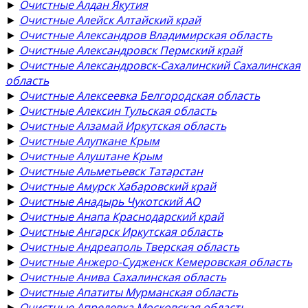
►
Очистные Алдан Якутия
►
Очистные Алейск Алтайский край
►
Очистные Александров Владимирская область
►
Очистные Александровск Пермский край
►
Очистные Александровск-Сахалинский Сахалинская
область
►
Очистные Алексеевка Белгородская область
►
Очистные Алексин Тульская область
►
Очистные Алзамай Иркутская область
►
Очистные Алупкане Крым
►
Очистные Алуштане Крым
►
Очистные Альметьевск Татарстан
►
Очистные Амурск Хабаровский край
►
Очистные Анадырь Чукотский АО
►
Очистные Анапа Краснодарский край
►
Очистные Ангарск Иркутская область
►
Очистные Андреаполь Тверская область
►
Очистные Анжеро-Судженск Кемеровская область
►
Очистные Анива Сахалинская область
►
Очистные Апатиты Мурманская область
►
Очистные Апрелевка Московская область