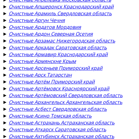
►
Очистные Апшеронск Краснодарский край
►
Очистные Арамиль Свердловская область
►
Очистные Аргун Чечня
►
Очистные Ардатов Мордовия
►
Очистные Ардон Северная Осетия
►
Очистные Арзамас Нижегородская область
►
Очистные Аркадак Саратовская область
►
Очистные Армавир Краснодарский край
►
Очистные Армянскне Крым
►
Очистные Арсеньев Приморский край
►
Очистные Арск Татарстан
►
Очистные Артём Приморский край
►
Очистные Артёмовск Красноярский край
►
Очистные Артёмовский Свердловская область
►
Очистные Архангельск Архангельская область
►
Очистные Асбест Свердловская область
►
Очистные Асино Томская область
►
Очистные Астрахань Астраханская область
►
Очистные Аткарск Саратовская область
►
Очистные Ахтубинск Астраханская область