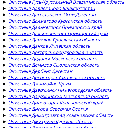
►
Очистные Гусь-Хрустальный Владимирская область
►
Очистные Давлеканово Башкортостан
►
Очистные Дагестанские Огни Дагестан
►
Очистные Далматово Курганская область
►
Очистные Дальнегорск Приморский край
►
Очистные Дальнереченск Приморский край
►
Очистные Данилов Ярославская область
►
Очистные Данков Липецкая область
►
Очистные Дегтярск Свердловская область
►
Очистные Дедовск Московская область
►
Очистные Демидов Смоленская область
►
Очистные Дербент Дагестан
►
Очистные Десногорск Смоленская область
►
Очистные Джанкойне Крым
►
Очистные Дзержинск Нижегородская область
►
Очистные Дзержинский Московская область
►
Очистные Дивногорск Красноярский край
►
Очистные Дигора Северная Осетия
►
Очистные Димитровград Ульяновская область
►
Очистные Дмитриев Курская область
►
Очистные Дмитров Московская область