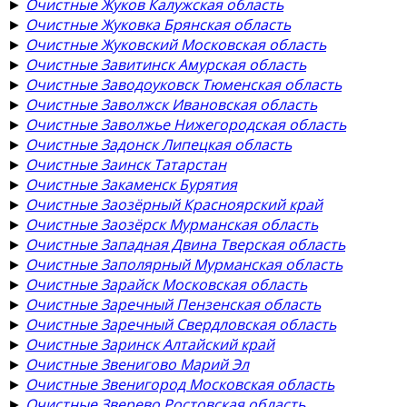
►
Очистные Жуков Калужская область
►
Очистные Жуковка Брянская область
►
Очистные Жуковский Московская область
►
Очистные Завитинск Амурская область
►
Очистные Заводоуковск Тюменская область
►
Очистные Заволжск Ивановская область
►
Очистные Заволжье Нижегородская область
►
Очистные Задонск Липецкая область
►
Очистные Заинск Татарстан
►
Очистные Закаменск Бурятия
►
Очистные Заозёрный Красноярский край
►
Очистные Заозёрск Мурманская область
►
Очистные Западная Двина Тверская область
►
Очистные Заполярный Мурманская область
►
Очистные Зарайск Московская область
►
Очистные Заречный Пензенская область
►
Очистные Заречный Свердловская область
►
Очистные Заринск Алтайский край
►
Очистные Звенигово Марий Эл
►
Очистные Звенигород Московская область
►
Очистные Зверево Ростовская область