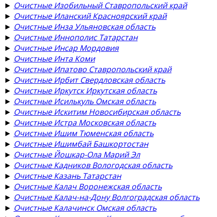
►
Очистные Изобильный Ставропольский край
►
Очистные Иланский Красноярский край
►
Очистные Инза Ульяновская область
►
Очистные Иннополис Татарстан
►
Очистные Инсар Мордовия
►
Очистные Инта Коми
►
Очистные Ипатово Ставропольский край
►
Очистные Ирбит Свердловская область
►
Очистные Иркутск Иркутская область
►
Очистные Исилькуль Омская область
►
Очистные Искитим Новосибирская область
►
Очистные Истра Московская область
►
Очистные Ишим Тюменская область
►
Очистные Ишимбай Башкортостан
►
Очистные Йошкар-Ола Марий Эл
►
Очистные Кадников Вологодская область
►
Очистные Казань Татарстан
►
Очистные Калач Воронежская область
►
Очистные Калач-на-Дону Волгоградская область
►
Очистные Калачинск Омская область