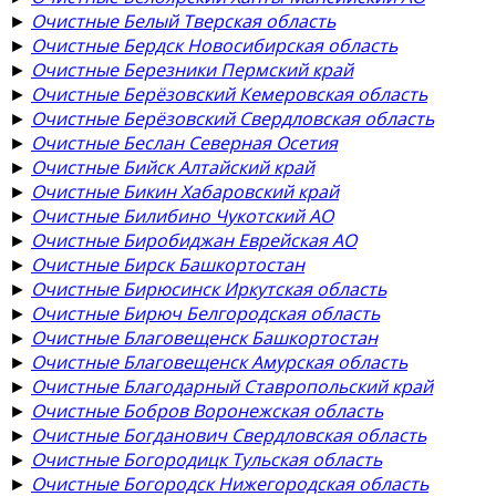
►
Очистные Белый Тверская область
►
Очистные Бердск Новосибирская область
►
Очистные Березники Пермский край
►
Очистные Берёзовский Кемеровская область
►
Очистные Берёзовский Свердловская область
►
Очистные Беслан Северная Осетия
►
Очистные Бийск Алтайский край
►
Очистные Бикин Хабаровский край
►
Очистные Билибино Чукотский АО
►
Очистные Биробиджан Еврейская АО
►
Очистные Бирск Башкортостан
►
Очистные Бирюсинск Иркутская область
►
Очистные Бирюч Белгородская область
►
Очистные Благовещенск Башкортостан
►
Очистные Благовещенск Амурская область
►
Очистные Благодарный Ставропольский край
►
Очистные Бобров Воронежская область
►
Очистные Богданович Свердловская область
►
Очистные Богородицк Тульская область
►
Очистные Богородск Нижегородская область