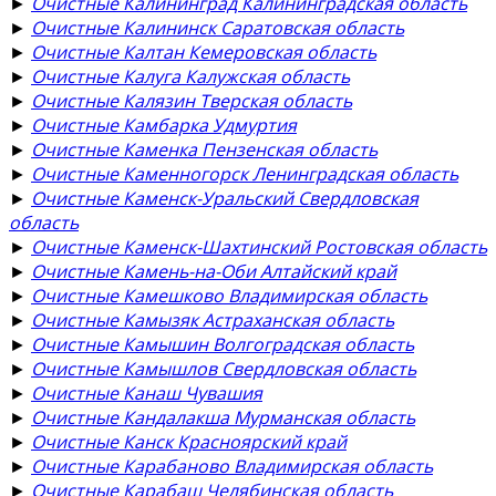
►
Очистные Калининград Калининградская область
►
Очистные Калининск Саратовская область
►
Очистные Калтан Кемеровская область
►
Очистные Калуга Калужская область
►
Очистные Калязин Тверская область
►
Очистные Камбарка Удмуртия
►
Очистные Каменка Пензенская область
►
Очистные Каменногорск Ленинградская область
►
Очистные Каменск-Уральский Свердловская
область
►
Очистные Каменск-Шахтинский Ростовская область
►
Очистные Камень-на-Оби Алтайский край
►
Очистные Камешково Владимирская область
►
Очистные Камызяк Астраханская область
►
Очистные Камышин Волгоградская область
►
Очистные Камышлов Свердловская область
►
Очистные Канаш Чувашия
►
Очистные Кандалакша Мурманская область
►
Очистные Канск Красноярский край
►
Очистные Карабаново Владимирская область
►
Очистные Карабаш Челябинская область