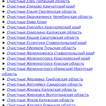
►
Очистные Елец Липецкая область
►
Очистные Елизово Камчатский край
►
Очистные Ельня Смоленская область
►
Очистные Еманжелинск Челябинская область
►
Очистные Емва Коми
►
Очистные Енисейск Красноярский край
►
Очистные Ермолино Калужская область
►
Очистные Ершов Саратовская область
►
Очистные Ессентуки Ставропольский край
►
Очистные Ефремов Тульская область
►
Очистные Железноводск Ставропольский край
►
Очистные Железногорск Красноярский край
►
Очистные Железногорск Курская область
►
Очистные Железногорск-Илимский Иркутская
область
►
Очистные Жердевка Тамбовская область
►
Очистные Жигулёвск Самарская область
►
Очистные Жиздра Калужская область
►
Очистные Жирновск Волгоградская область
►
Очистные Жуков Калужская область
►
Очистные Жуковка Брянская область