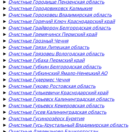
►
Очистные Городище Пензенская область
►
Очистные Городовиковск Калмыкия
►
Очистные Гороховец Владимирская область
►
Очистные Горячий Ключ Краснодарский край
►
Очистные Грайворон Белгородская область
►
Очистные Гремячинск Пермский край
►
Очистные Грозный Чечня
►
Очистные Грязи Липецкая область
►
Очистные Грязовец Вологодская область
►
Очистные Губаха Пермский край
►
Очистные Губкин Белгородская область
►
Очистные Губкинский Ямало-Ненецкий АО
►
Очистные Гудермес Чечня
►
Очистные Гуково Ростовская область
►
Очистные Гулькевичи Краснодарский край
►
Очистные Гурьевск Калининградская область
►
Очистные Гурьевск Кемеровская область
►
Очистные Гусев Калининградская область
►
Очистные Гусиноозёрск Бурятия
►
Очистные Гусь-Хрустальный Владимирская область
►
Очистные Давлеканово Башкортостан