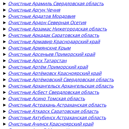
►
Очистные Арамиль Свердловская область
►
Очистные Аргун Чечня
►
Очистные Ардатов Мордовия
►
Очистные Ардон Северная Осетия
►
Очистные Арзамас Нижегородская область
►
Очистные Аркадак Саратовская область
►
Очистные Армавир Краснодарский край
►
Очистные Армянскне Крым
►
Очистные Арсеньев Приморский край
►
Очистные Арск Татарстан
►
Очистные Артём Приморский край
►
Очистные Артёмовск Красноярский край
►
Очистные Артёмовский Свердловская область
►
Очистные Архангельск Архангельская область
►
Очистные Асбест Свердловская область
►
Очистные Асино Томская область
►
Очистные Астрахань Астраханская область
►
Очистные Аткарск Саратовская область
►
Очистные Ахтубинск Астраханская область
►
Очистные Ачинск Красноярский край