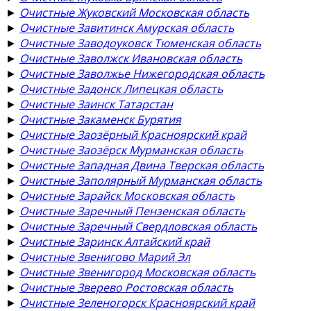
►
Очистные Жуковский Московская область
►
Очистные Завитинск Амурская область
►
Очистные Заводоуковск Тюменская область
►
Очистные Заволжск Ивановская область
►
Очистные Заволжье Нижегородская область
►
Очистные Задонск Липецкая область
►
Очистные Заинск Татарстан
►
Очистные Закаменск Бурятия
►
Очистные Заозёрный Красноярский край
►
Очистные Заозёрск Мурманская область
►
Очистные Западная Двина Тверская область
►
Очистные Заполярный Мурманская область
►
Очистные Зарайск Московская область
►
Очистные Заречный Пензенская область
►
Очистные Заречный Свердловская область
►
Очистные Заринск Алтайский край
►
Очистные Звенигово Марий Эл
►
Очистные Звенигород Московская область
►
Очистные Зверево Ростовская область
►
Очистные Зеленогорск Красноярский край