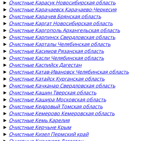
►
Очистные Карасук Новосибирская область
►
Очистные Карачаевск Карачаево-Черкесия
►
Очистные Карачев Брянская область
►
Очистные Каргат Новосибирская область
►
Очистные Каргополь Архангельская область
►
Очистные Карпинск Свердловская область
►
Очистные Карталы Челябинская область
►
Очистные Касимов Рязанская область
►
Очистные Касли Челябинская область
►
Очистные Каспийск Дагестан
►
Очистные Катав-Ивановск Челябинская область
►
Очистные Катайск Курганская область
►
Очистные Качканар Свердловская область
►
Очистные Кашин Тверская область
►
Очистные Кашира Московская область
►
Очистные Кедровый Томская область
►
Очистные Кемерово Кемеровская область
►
Очистные Кемь Карелия
►
Очистные Керчьне Крым
►
Очистные Кизел Пермский край
►
Очистные Кизилюрт Дагестан