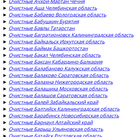
►
Очистные Ачхой-Мартан Чечня
►
Очистные Аша Челябинская область
►
Очистные Бабаево Вологодская область
►
Очистные Бабушкин Бурятия
►
Очистные Бавлы Татарстан
►
Очистные Багратионовск Калининградская область
►
Очистные Байкальск Иркутская область
►
Очистные Баймак Башкортостан
►
Очистные Бакал Челябинская область
►
Очистные Баксан Кабардино-Балкария
►
Очистные Балабаново Калужская область
►
Очистные Балаково Саратовская область
►
Очистные Балахна Нижегородская область
►
Очистные Балашиха Московская область
►
Очистные Балашов Саратовская область
►
Очистные Балей Забайкальский край
►
Очистные Балтийск Калининградская область
►
Очистные Барабинск Новосибирская область
►
Очистные Барнаул Алтайский край
►
Очистные Барыш Ульяновская область
►
Очистные Батайск Ростовская область