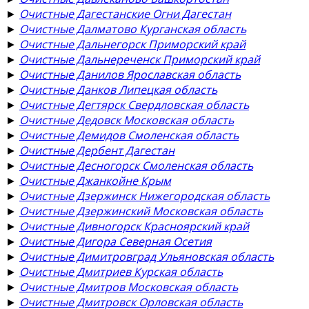
►
Очистные Дагестанские Огни Дагестан
►
Очистные Далматово Курганская область
►
Очистные Дальнегорск Приморский край
►
Очистные Дальнереченск Приморский край
►
Очистные Данилов Ярославская область
►
Очистные Данков Липецкая область
►
Очистные Дегтярск Свердловская область
►
Очистные Дедовск Московская область
►
Очистные Демидов Смоленская область
►
Очистные Дербент Дагестан
►
Очистные Десногорск Смоленская область
►
Очистные Джанкойне Крым
►
Очистные Дзержинск Нижегородская область
►
Очистные Дзержинский Московская область
►
Очистные Дивногорск Красноярский край
►
Очистные Дигора Северная Осетия
►
Очистные Димитровград Ульяновская область
►
Очистные Дмитриев Курская область
►
Очистные Дмитров Московская область
►
Очистные Дмитровск Орловская область