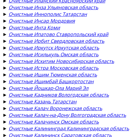
►
Очистные Иланский Красноярский край
►
Очистные Инза Ульяновская область
►
Очистные Иннополис Татарстан
►
Очистные Инсар Мордовия
►
Очистные Инта Коми
►
Очистные Ипатово Ставропольский край
►
Очистные Ирбит Свердловская область
►
Очистные Иркутск Иркутская область
►
Очистные Исилькуль Омская область
►
Очистные Искитим Новосибирская область
►
Очистные Истра Московская область
►
Очистные Ишим Тюменская область
►
Очистные Ишимбай Башкортостан
►
Очистные Йошкар-Ола Марий Эл
►
Очистные Кадников Вологодская область
►
Очистные Казань Татарстан
►
Очистные Калач Воронежская область
►
Очистные Калач-на-Дону Волгоградская область
►
Очистные Калачинск Омская область
►
Очистные Калининград Калининградская область
►
Очистные Калининск Саратовская область