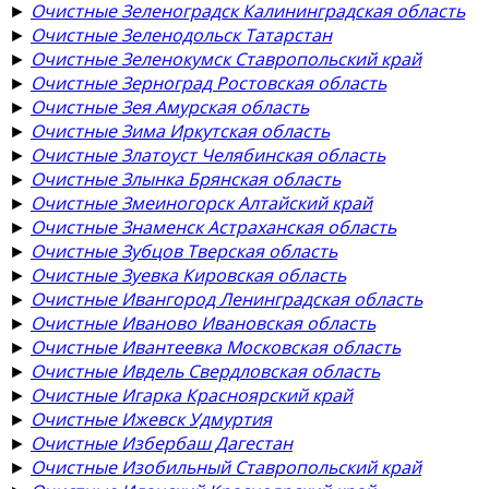
►
Очистные Зеленоградск Калининградская область
►
Очистные Зеленодольск Татарстан
►
Очистные Зеленокумск Ставропольский край
►
Очистные Зерноград Ростовская область
►
Очистные Зея Амурская область
►
Очистные Зима Иркутская область
►
Очистные Златоуст Челябинская область
►
Очистные Злынка Брянская область
►
Очистные Змеиногорск Алтайский край
►
Очистные Знаменск Астраханская область
►
Очистные Зубцов Тверская область
►
Очистные Зуевка Кировская область
►
Очистные Ивангород Ленинградская область
►
Очистные Иваново Ивановская область
►
Очистные Ивантеевка Московская область
►
Очистные Ивдель Свердловская область
►
Очистные Игарка Красноярский край
►
Очистные Ижевск Удмуртия
►
Очистные Избербаш Дагестан
►
Очистные Изобильный Ставропольский край