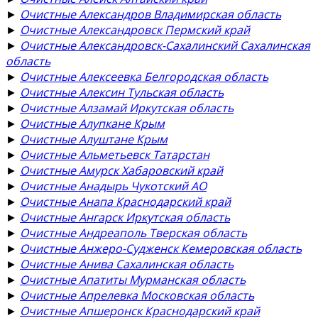
►
Очистные Александров Владимирская область
►
Очистные Александровск Пермский край
►
Очистные Александровск-Сахалинский Сахалинская
область
►
Очистные Алексеевка Белгородская область
►
Очистные Алексин Тульская область
►
Очистные Алзамай Иркутская область
►
Очистные Алупкане Крым
►
Очистные Алуштане Крым
►
Очистные Альметьевск Татарстан
►
Очистные Амурск Хабаровский край
►
Очистные Анадырь Чукотский АО
►
Очистные Анапа Краснодарский край
►
Очистные Ангарск Иркутская область
►
Очистные Андреаполь Тверская область
►
Очистные Анжеро-Судженск Кемеровская область
►
Очистные Анива Сахалинская область
►
Очистные Апатиты Мурманская область
►
Очистные Апрелевка Московская область
►
Очистные Апшеронск Краснодарский край