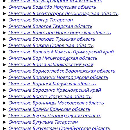
►
Очистные Богучар Воронежская область
►
Очистные Бодайбо Иркутская область
►
Очистные Бокситогорск Ленинградская область
►
Очистные Болгар Татарстан
►
Очистные Бологое Тверская область
►
Очистные Болотное Новосибирская область
►
Очистные Болохово Тульская область
►
Очистные Болхов Орловская область
►
Очистные Большой Камень Приморский край
►
Очистные Бор Нижегородская область
►
Очистные Борзя Забайкальский край
►
Очистные Борисоглебск Воронежская область
►
Очистные Боровичи Новгородская область
►
Очистные Боровск Калужская область
►
Очистные Бородино Красноярский край
►
Очистные Братск Иркутская область
►
Очистные Бронницы Московская область
►
Очистные Брянск Брянская область
►
Очистные Бугры Ленинградская область
►
Очистные Бугульма Татарстан
►
Очистные Бугуруслан Оренбургская область