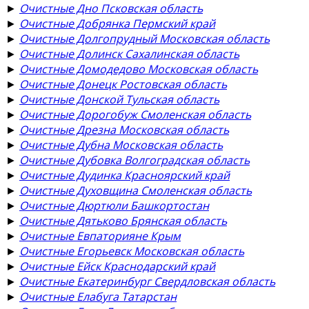
►
Очистные Дно Псковская область
►
Очистные Добрянка Пермский край
►
Очистные Долгопрудный Московская область
►
Очистные Долинск Сахалинская область
►
Очистные Домодедово Московская область
►
Очистные Донецк Ростовская область
►
Очистные Донской Тульская область
►
Очистные Дорогобуж Смоленская область
►
Очистные Дрезна Московская область
►
Очистные Дубна Московская область
►
Очистные Дубовка Волгоградская область
►
Очистные Дудинка Красноярский край
►
Очистные Духовщина Смоленская область
►
Очистные Дюртюли Башкортостан
►
Очистные Дятьково Брянская область
►
Очистные Евпаторияне Крым
►
Очистные Егорьевск Московская область
►
Очистные Ейск Краснодарский край
►
Очистные Екатеринбург Свердловская область
►
Очистные Елабуга Татарстан