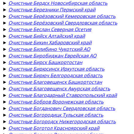
►
Очистные Бердск Новосибирская область
►
Очистные Березники Пермский край
►
Очистные Берёзовский Кемеровская область
►
Очистные Берёзовский Свердловская область
►
Очистные Беслан Северная Осетия
►
Очистные Бийск Алтайский край
►
Очистные Бикин Хабаровский край
►
Очистные Билибино Чукотский АО
►
Очистные Биробиджан Еврейская АО
►
Очистные Бирск Башкортостан
►
Очистные Бирюсинск Иркутская область
►
Очистные Бирюч Белгородская область
►
Очистные Благовещенск Башкортостан
►
Очистные Благовещенск Амурская область
►
Очистные Благодарный Ставропольский край
►
Очистные Бобров Воронежская область
►
Очистные Богданович Свердловская область
►
Очистные Богородицк Тульская область
►
Очистные Богородск Нижегородская область
►
Очистные Боготол Красноярский край