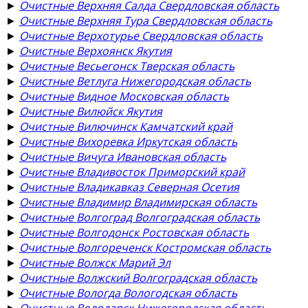
►
Очистные Верхняя Салда Свердловская область
►
Очистные Верхняя Тура Свердловская область
►
Очистные Верхотурье Свердловская область
►
Очистные Верхоянск Якутия
►
Очистные Весьегонск Тверская область
►
Очистные Ветлуга Нижегородская область
►
Очистные Видное Московская область
►
Очистные Вилюйск Якутия
►
Очистные Вилючинск Камчатский край
►
Очистные Вихоревка Иркутская область
►
Очистные Вичуга Ивановская область
►
Очистные Владивосток Приморский край
►
Очистные Владикавказ Северная Осетия
►
Очистные Владимир Владимирская область
►
Очистные Волгоград Волгоградская область
►
Очистные Волгодонск Ростовская область
►
Очистные Волгореченск Костромская область
►
Очистные Волжск Марий Эл
►
Очистные Волжский Волгоградская область
►
Очистные Вологда Вологодская область
►
Очистные Володарск Нижегородская область