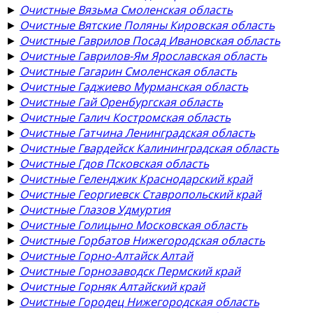
►
Очистные Вязьма Смоленская область
►
Очистные Вятские Поляны Кировская область
►
Очистные Гаврилов Посад Ивановская область
►
Очистные Гаврилов-Ям Ярославская область
►
Очистные Гагарин Смоленская область
►
Очистные Гаджиево Мурманская область
►
Очистные Гай Оренбургская область
►
Очистные Галич Костромская область
►
Очистные Гатчина Ленинградская область
►
Очистные Гвардейск Калининградская область
►
Очистные Гдов Псковская область
►
Очистные Геленджик Краснодарский край
►
Очистные Георгиевск Ставропольский край
►
Очистные Глазов Удмуртия
►
Очистные Голицыно Московская область
►
Очистные Горбатов Нижегородская область
►
Очистные Горно-Алтайск Алтай
►
Очистные Горнозаводск Пермский край
►
Очистные Горняк Алтайский край
►
Очистные Городец Нижегородская область