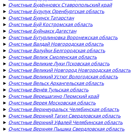
►
Очистные Будённовск Ставропольский край
►
Очистные Бузулук Оренбургская область
►
Очистные Буинск Татарстан
►
Очистные Буй Костромская область
►
Очистные Буйнакск Дагестан
►
Очистные Бутурлиновка Воронежская область
►
Очистные Валдай Новгородская область
►
Очистные Валуйки Белгородская область
►
Очистные Велиж Смоленская область
►
Очистные Великие Луки Псковская область
►
Очистные Великий Новгород Новгородская область
►
Очистные Великий Устюг Вологодская область
►
Очистные Вельск Архангельская область
►
Очистные Венёв Тульская область
►
Очистные Верещагино Пермский край
►
Очистные Верея Московская область
►
Очистные Верхнеуральск Челябинская область
►
Очистные Верхний Тагил Свердловская область
►
Очистные Верхний Уфалей Челябинская область
►
Очистные Верхняя Пышма Свердловская область