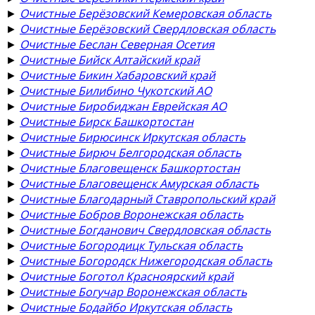
►
Очистные Берёзовский Кемеровская область
►
Очистные Берёзовский Свердловская область
►
Очистные Беслан Северная Осетия
►
Очистные Бийск Алтайский край
►
Очистные Бикин Хабаровский край
►
Очистные Билибино Чукотский АО
►
Очистные Биробиджан Еврейская АО
►
Очистные Бирск Башкортостан
►
Очистные Бирюсинск Иркутская область
►
Очистные Бирюч Белгородская область
►
Очистные Благовещенск Башкортостан
►
Очистные Благовещенск Амурская область
►
Очистные Благодарный Ставропольский край
►
Очистные Бобров Воронежская область
►
Очистные Богданович Свердловская область
►
Очистные Богородицк Тульская область
►
Очистные Богородск Нижегородская область
►
Очистные Боготол Красноярский край
►
Очистные Богучар Воронежская область
►
Очистные Бодайбо Иркутская область