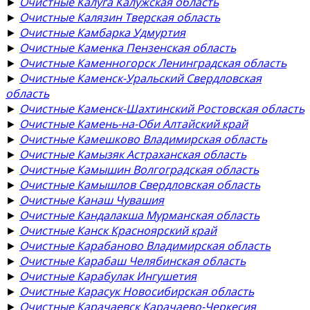
►
Очистные Калуга Калужская область
►
Очистные Калязин Тверская область
►
Очистные Камбарка Удмуртия
►
Очистные Каменка Пензенская область
►
Очистные Каменногорск Ленинградская область
►
Очистные Каменск-Уральский Свердловская
область
►
Очистные Каменск-Шахтинский Ростовская область
►
Очистные Камень-на-Оби Алтайский край
►
Очистные Камешково Владимирская область
►
Очистные Камызяк Астраханская область
►
Очистные Камышин Волгоградская область
►
Очистные Камышлов Свердловская область
►
Очистные Канаш Чувашия
►
Очистные Кандалакша Мурманская область
►
Очистные Канск Красноярский край
►
Очистные Карабаново Владимирская область
►
Очистные Карабаш Челябинская область
►
Очистные Карабулак Ингушетия
►
Очистные Карасук Новосибирская область
►
Очистные Карачаевск Карачаево-Черкесия