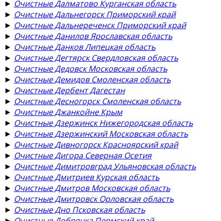
►
Очистные Далматово Курганская область
►
Очистные Дальнегорск Приморский край
►
Очистные Дальнереченск Приморский край
►
Очистные Данилов Ярославская область
►
Очистные Данков Липецкая область
►
Очистные Дегтярск Свердловская область
►
Очистные Дедовск Московская область
►
Очистные Демидов Смоленская область
►
Очистные Дербент Дагестан
►
Очистные Десногорск Смоленская область
►
Очистные Джанкойне Крым
►
Очистные Дзержинск Нижегородская область
►
Очистные Дзержинский Московская область
►
Очистные Дивногорск Красноярский край
►
Очистные Дигора Северная Осетия
►
Очистные Димитровград Ульяновская область
►
Очистные Дмитриев Курская область
►
Очистные Дмитров Московская область
►
Очистные Дмитровск Орловская область
►
Очистные Дно Псковская область
►
Очистные Добрянка Пермский край