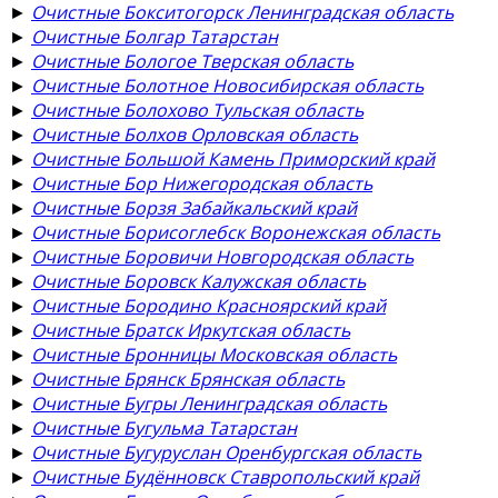
►
Очистные Бокситогорск Ленинградская область
►
Очистные Болгар Татарстан
►
Очистные Бологое Тверская область
►
Очистные Болотное Новосибирская область
►
Очистные Болохово Тульская область
►
Очистные Болхов Орловская область
►
Очистные Большой Камень Приморский край
►
Очистные Бор Нижегородская область
►
Очистные Борзя Забайкальский край
►
Очистные Борисоглебск Воронежская область
►
Очистные Боровичи Новгородская область
►
Очистные Боровск Калужская область
►
Очистные Бородино Красноярский край
►
Очистные Братск Иркутская область
►
Очистные Бронницы Московская область
►
Очистные Брянск Брянская область
►
Очистные Бугры Ленинградская область
►
Очистные Бугульма Татарстан
►
Очистные Бугуруслан Оренбургская область
►
Очистные Будённовск Ставропольский край