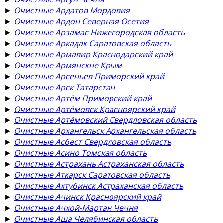
►
Очистные Ардатов Мордовия
►
Очистные Ардон Северная Осетия
►
Очистные Арзамас Нижегородская область
►
Очистные Аркадак Саратовская область
►
Очистные Армавир Краснодарский край
►
Очистные Армянскне Крым
►
Очистные Арсеньев Приморский край
►
Очистные Арск Татарстан
►
Очистные Артём Приморский край
►
Очистные Артёмовск Красноярский край
►
Очистные Артёмовский Свердловская область
►
Очистные Архангельск Архангельская область
►
Очистные Асбест Свердловская область
►
Очистные Асино Томская область
►
Очистные Астрахань Астраханская область
►
Очистные Аткарск Саратовская область
►
Очистные Ахтубинск Астраханская область
►
Очистные Ачинск Красноярский край
►
Очистные Ачхой-Мартан Чечня
►
Очистные Аша Челябинская область