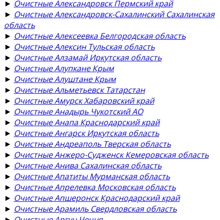
►
Очистные Александровск Пермский край
►
Очистные Александровск-Сахалинский Сахалинская
область
►
Очистные Алексеевка Белгородская область
►
Очистные Алексин Тульская область
►
Очистные Алзамай Иркутская область
►
Очистные Алупкане Крым
►
Очистные Алуштане Крым
►
Очистные Альметьевск Татарстан
►
Очистные Амурск Хабаровский край
►
Очистные Анадырь Чукотский АО
►
Очистные Анапа Краснодарский край
►
Очистные Ангарск Иркутская область
►
Очистные Андреаполь Тверская область
►
Очистные Анжеро-Судженск Кемеровская область
►
Очистные Анива Сахалинская область
►
Очистные Апатиты Мурманская область
►
Очистные Апрелевка Московская область
►
Очистные Апшеронск Краснодарский край
►
Очистные Арамиль Свердловская область
►
Очистные Аргун Чечня