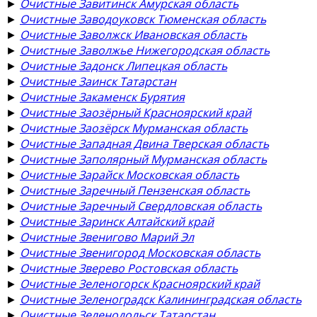
►
Очистные Завитинск Амурская область
►
Очистные Заводоуковск Тюменская область
►
Очистные Заволжск Ивановская область
►
Очистные Заволжье Нижегородская область
►
Очистные Задонск Липецкая область
►
Очистные Заинск Татарстан
►
Очистные Закаменск Бурятия
►
Очистные Заозёрный Красноярский край
►
Очистные Заозёрск Мурманская область
►
Очистные Западная Двина Тверская область
►
Очистные Заполярный Мурманская область
►
Очистные Зарайск Московская область
►
Очистные Заречный Пензенская область
►
Очистные Заречный Свердловская область
►
Очистные Заринск Алтайский край
►
Очистные Звенигово Марий Эл
►
Очистные Звенигород Московская область
►
Очистные Зверево Ростовская область
►
Очистные Зеленогорск Красноярский край
►
Очистные Зеленоградск Калининградская область
►
Очистные Зеленодольск Татарстан