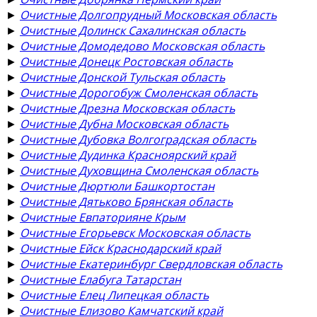
►
Очистные Долгопрудный Московская область
►
Очистные Долинск Сахалинская область
►
Очистные Домодедово Московская область
►
Очистные Донецк Ростовская область
►
Очистные Донской Тульская область
►
Очистные Дорогобуж Смоленская область
►
Очистные Дрезна Московская область
►
Очистные Дубна Московская область
►
Очистные Дубовка Волгоградская область
►
Очистные Дудинка Красноярский край
►
Очистные Духовщина Смоленская область
►
Очистные Дюртюли Башкортостан
►
Очистные Дятьково Брянская область
►
Очистные Евпаторияне Крым
►
Очистные Егорьевск Московская область
►
Очистные Ейск Краснодарский край
►
Очистные Екатеринбург Свердловская область
►
Очистные Елабуга Татарстан
►
Очистные Елец Липецкая область
►
Очистные Елизово Камчатский край