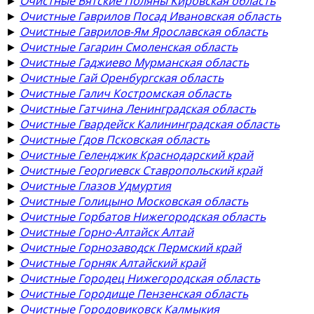
►
Очистные Вятские Поляны Кировская область
►
Очистные Гаврилов Посад Ивановская область
►
Очистные Гаврилов-Ям Ярославская область
►
Очистные Гагарин Смоленская область
►
Очистные Гаджиево Мурманская область
►
Очистные Гай Оренбургская область
►
Очистные Галич Костромская область
►
Очистные Гатчина Ленинградская область
►
Очистные Гвардейск Калининградская область
►
Очистные Гдов Псковская область
►
Очистные Геленджик Краснодарский край
►
Очистные Георгиевск Ставропольский край
►
Очистные Глазов Удмуртия
►
Очистные Голицыно Московская область
►
Очистные Горбатов Нижегородская область
►
Очистные Горно-Алтайск Алтай
►
Очистные Горнозаводск Пермский край
►
Очистные Горняк Алтайский край
►
Очистные Городец Нижегородская область
►
Очистные Городище Пензенская область
►
Очистные Городовиковск Калмыкия