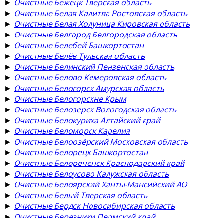
►
Очистные Бежецк Тверская область
►
Очистные Белая Калитва Ростовская область
►
Очистные Белая Холуница Кировская область
►
Очистные Белгород Белгородская область
►
Очистные Белебей Башкортостан
►
Очистные Белёв Тульская область
►
Очистные Белинский Пензенская область
►
Очистные Белово Кемеровская область
►
Очистные Белогорск Амурская область
►
Очистные Белогорскне Крым
►
Очистные Белозерск Вологодская область
►
Очистные Белокуриха Алтайский край
►
Очистные Беломорск Карелия
►
Очистные Белоозёрский Московская область
►
Очистные Белорецк Башкортостан
►
Очистные Белореченск Краснодарский край
►
Очистные Белоусово Калужская область
►
Очистные Белоярский Ханты-Мансийский АО
►
Очистные Белый Тверская область
►
Очистные Бердск Новосибирская область
►
Очистные Березники Пермский край