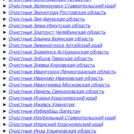
►
Очистные Зеленокумск Ставропольский край
►
Очистные Зерноград Ростовская область
►
Очистные Зея Амурская область
►
Очистные Зима Иркутская область
►
Очистные Златоуст Челябинская область
►
Очистные Злынка Брянская область
►
Очистные Змеиногорск Алтайский край
►
Очистные Знаменск Астраханская область
►
Очистные Зубцов Тверская область
►
Очистные Зуевка Кировская область
►
Очистные Ивангород Ленинградская область
►
Очистные Иваново Ивановская область
►
Очистные Ивантеевка Московская область
►
Очистные Ивдель Свердловская область
►
Очистные Игарка Красноярский край
►
Очистные Ижевск Удмуртия
►
Очистные Избербаш Дагестан
►
Очистные Изобильный Ставропольский край
►
Очистные Иланский Красноярский край
►
Очистные Инза Ульяновская область