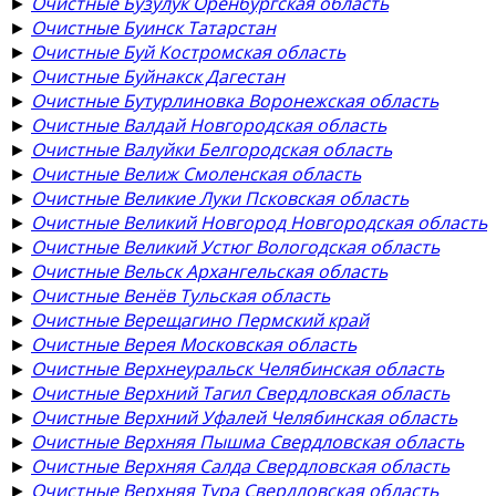
►
Очистные Бузулук Оренбургская область
►
Очистные Буинск Татарстан
►
Очистные Буй Костромская область
►
Очистные Буйнакск Дагестан
►
Очистные Бутурлиновка Воронежская область
►
Очистные Валдай Новгородская область
►
Очистные Валуйки Белгородская область
►
Очистные Велиж Смоленская область
►
Очистные Великие Луки Псковская область
►
Очистные Великий Новгород Новгородская область
►
Очистные Великий Устюг Вологодская область
►
Очистные Вельск Архангельская область
►
Очистные Венёв Тульская область
►
Очистные Верещагино Пермский край
►
Очистные Верея Московская область
►
Очистные Верхнеуральск Челябинская область
►
Очистные Верхний Тагил Свердловская область
►
Очистные Верхний Уфалей Челябинская область
►
Очистные Верхняя Пышма Свердловская область
►
Очистные Верхняя Салда Свердловская область
►
Очистные Верхняя Тура Свердловская область