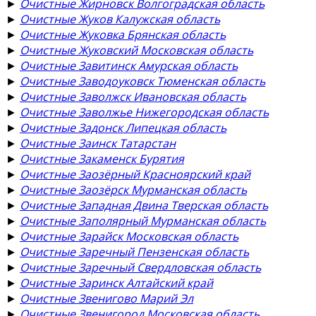
►
Очистные Жирновск Волгоградская область
►
Очистные Жуков Калужская область
►
Очистные Жуковка Брянская область
►
Очистные Жуковский Московская область
►
Очистные Завитинск Амурская область
►
Очистные Заводоуковск Тюменская область
►
Очистные Заволжск Ивановская область
►
Очистные Заволжье Нижегородская область
►
Очистные Задонск Липецкая область
►
Очистные Заинск Татарстан
►
Очистные Закаменск Бурятия
►
Очистные Заозёрный Красноярский край
►
Очистные Заозёрск Мурманская область
►
Очистные Западная Двина Тверская область
►
Очистные Заполярный Мурманская область
►
Очистные Зарайск Московская область
►
Очистные Заречный Пензенская область
►
Очистные Заречный Свердловская область
►
Очистные Заринск Алтайский край
►
Очистные Звенигово Марий Эл
►
Очистные Звенигород Московская область