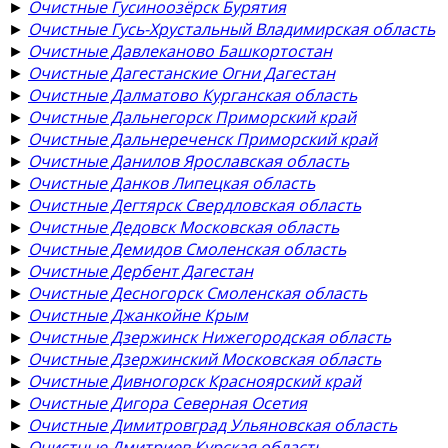
►
Очистные Гусиноозёрск Бурятия
►
Очистные Гусь-Хрустальный Владимирская область
►
Очистные Давлеканово Башкортостан
►
Очистные Дагестанские Огни Дагестан
►
Очистные Далматово Курганская область
►
Очистные Дальнегорск Приморский край
►
Очистные Дальнереченск Приморский край
►
Очистные Данилов Ярославская область
►
Очистные Данков Липецкая область
►
Очистные Дегтярск Свердловская область
►
Очистные Дедовск Московская область
►
Очистные Демидов Смоленская область
►
Очистные Дербент Дагестан
►
Очистные Десногорск Смоленская область
►
Очистные Джанкойне Крым
►
Очистные Дзержинск Нижегородская область
►
Очистные Дзержинский Московская область
►
Очистные Дивногорск Красноярский край
►
Очистные Дигора Северная Осетия
►
Очистные Димитровград Ульяновская область
►
Очистные Дмитриев Курская область