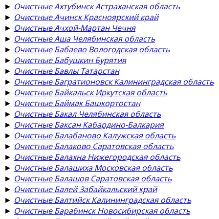
►
Очистные Ахтубинск Астраханская область
►
Очистные Ачинск Красноярский край
►
Очистные Ачхой-Мартан Чечня
►
Очистные Аша Челябинская область
►
Очистные Бабаево Вологодская область
►
Очистные Бабушкин Бурятия
►
Очистные Бавлы Татарстан
►
Очистные Багратионовск Калининградская область
►
Очистные Байкальск Иркутская область
►
Очистные Баймак Башкортостан
►
Очистные Бакал Челябинская область
►
Очистные Баксан Кабардино-Балкария
►
Очистные Балабаново Калужская область
►
Очистные Балаково Саратовская область
►
Очистные Балахна Нижегородская область
►
Очистные Балашиха Московская область
►
Очистные Балашов Саратовская область
►
Очистные Балей Забайкальский край
►
Очистные Балтийск Калининградская область
►
Очистные Барабинск Новосибирская область