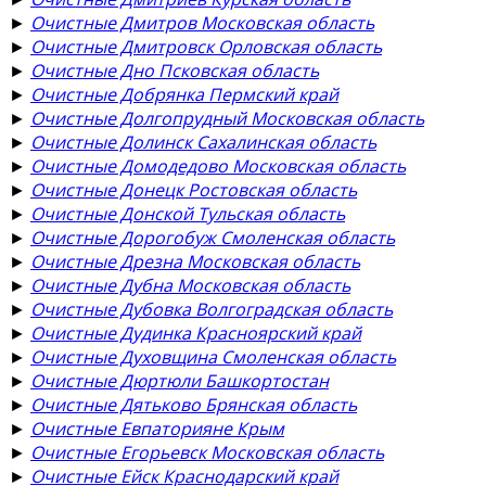
►
Очистные Дмитров Московская область
►
Очистные Дмитровск Орловская область
►
Очистные Дно Псковская область
►
Очистные Добрянка Пермский край
►
Очистные Долгопрудный Московская область
►
Очистные Долинск Сахалинская область
►
Очистные Домодедово Московская область
►
Очистные Донецк Ростовская область
►
Очистные Донской Тульская область
►
Очистные Дорогобуж Смоленская область
►
Очистные Дрезна Московская область
►
Очистные Дубна Московская область
►
Очистные Дубовка Волгоградская область
►
Очистные Дудинка Красноярский край
►
Очистные Духовщина Смоленская область
►
Очистные Дюртюли Башкортостан
►
Очистные Дятьково Брянская область
►
Очистные Евпаторияне Крым
►
Очистные Егорьевск Московская область
►
Очистные Ейск Краснодарский край