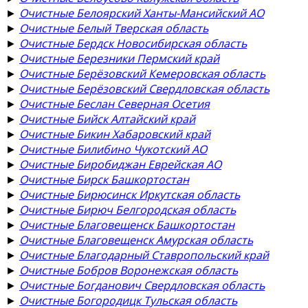
►
Очистные Белоярский Ханты-Мансийский АО
►
Очистные Белый Тверская область
►
Очистные Бердск Новосибирская область
►
Очистные Березники Пермский край
►
Очистные Берёзовский Кемеровская область
►
Очистные Берёзовский Свердловская область
►
Очистные Беслан Северная Осетия
►
Очистные Бийск Алтайский край
►
Очистные Бикин Хабаровский край
►
Очистные Билибино Чукотский АО
►
Очистные Биробиджан Еврейская АО
►
Очистные Бирск Башкортостан
►
Очистные Бирюсинск Иркутская область
►
Очистные Бирюч Белгородская область
►
Очистные Благовещенск Башкортостан
►
Очистные Благовещенск Амурская область
►
Очистные Благодарный Ставропольский край
►
Очистные Бобров Воронежская область
►
Очистные Богданович Свердловская область
►
Очистные Богородицк Тульская область