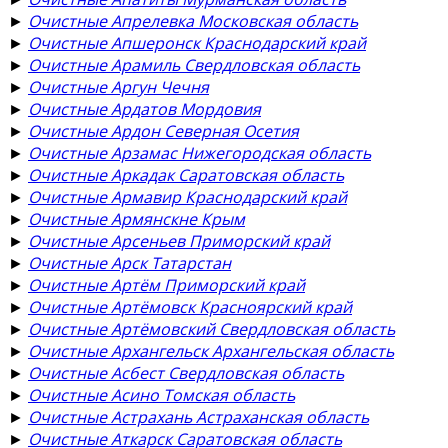
►
Очистные Апрелевка Московская область
►
Очистные Апшеронск Краснодарский край
►
Очистные Арамиль Свердловская область
►
Очистные Аргун Чечня
►
Очистные Ардатов Мордовия
►
Очистные Ардон Северная Осетия
►
Очистные Арзамас Нижегородская область
►
Очистные Аркадак Саратовская область
►
Очистные Армавир Краснодарский край
►
Очистные Армянскне Крым
►
Очистные Арсеньев Приморский край
►
Очистные Арск Татарстан
►
Очистные Артём Приморский край
►
Очистные Артёмовск Красноярский край
►
Очистные Артёмовский Свердловская область
►
Очистные Архангельск Архангельская область
►
Очистные Асбест Свердловская область
►
Очистные Асино Томская область
►
Очистные Астрахань Астраханская область
►
Очистные Аткарск Саратовская область