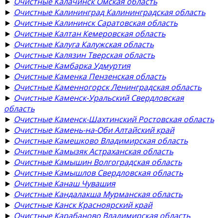
►
Очистные Калачинск Омская область
►
Очистные Калининград Калининградская область
►
Очистные Калининск Саратовская область
►
Очистные Калтан Кемеровская область
►
Очистные Калуга Калужская область
►
Очистные Калязин Тверская область
►
Очистные Камбарка Удмуртия
►
Очистные Каменка Пензенская область
►
Очистные Каменногорск Ленинградская область
►
Очистные Каменск-Уральский Свердловская
область
►
Очистные Каменск-Шахтинский Ростовская область
►
Очистные Камень-на-Оби Алтайский край
►
Очистные Камешково Владимирская область
►
Очистные Камызяк Астраханская область
►
Очистные Камышин Волгоградская область
►
Очистные Камышлов Свердловская область
►
Очистные Канаш Чувашия
►
Очистные Кандалакша Мурманская область
►
Очистные Канск Красноярский край
►
Очистные Карабаново Владимирская область