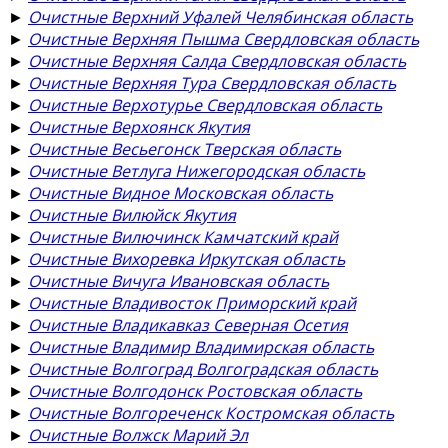
►
Очистные Верхний Уфалей Челябинская область
►
Очистные Верхняя Пышма Свердловская область
►
Очистные Верхняя Салда Свердловская область
►
Очистные Верхняя Тура Свердловская область
►
Очистные Верхотурье Свердловская область
►
Очистные Верхоянск Якутия
►
Очистные Весьегонск Тверская область
►
Очистные Ветлуга Нижегородская область
►
Очистные Видное Московская область
►
Очистные Вилюйск Якутия
►
Очистные Вилючинск Камчатский край
►
Очистные Вихоревка Иркутская область
►
Очистные Вичуга Ивановская область
►
Очистные Владивосток Приморский край
►
Очистные Владикавказ Северная Осетия
►
Очистные Владимир Владимирская область
►
Очистные Волгоград Волгоградская область
►
Очистные Волгодонск Ростовская область
►
Очистные Волгореченск Костромская область
►
Очистные Волжск Марий Эл