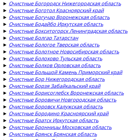
►
Очистные Богородск Нижегородская область
►
Очистные Боготол Красноярский край
►
Очистные Богучар Воронежская область
►
Очистные Бодайбо Иркутская область
►
Очистные Бокситогорск Ленинградская область
►
Очистные Болгар Татарстан
►
Очистные Бологое Тверская область
►
Очистные Болотное Новосибирская область
►
Очистные Болохово Тульская область
►
Очистные Болхов Орловская область
►
Очистные Большой Камень Приморский край
►
Очистные Бор Нижегородская область
►
Очистные Борзя Забайкальский край
►
Очистные Борисоглебск Воронежская область
►
Очистные Боровичи Новгородская область
►
Очистные Боровск Калужская область
►
Очистные Бородино Красноярский край
►
Очистные Братск Иркутская область
►
Очистные Бронницы Московская область
►
Очистные Брянск Брянская область