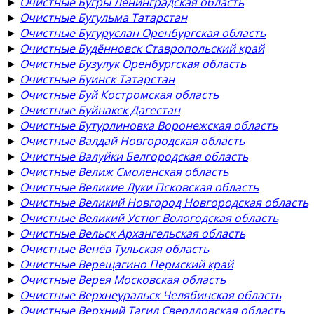
►
Очистные Бугры Ленинградская область
►
Очистные Бугульма Татарстан
►
Очистные Бугуруслан Оренбургская область
►
Очистные Будённовск Ставропольский край
►
Очистные Бузулук Оренбургская область
►
Очистные Буинск Татарстан
►
Очистные Буй Костромская область
►
Очистные Буйнакск Дагестан
►
Очистные Бутурлиновка Воронежская область
►
Очистные Валдай Новгородская область
►
Очистные Валуйки Белгородская область
►
Очистные Велиж Смоленская область
►
Очистные Великие Луки Псковская область
►
Очистные Великий Новгород Новгородская область
►
Очистные Великий Устюг Вологодская область
►
Очистные Вельск Архангельская область
►
Очистные Венёв Тульская область
►
Очистные Верещагино Пермский край
►
Очистные Верея Московская область
►
Очистные Верхнеуральск Челябинская область
►
Очистные Верхний Тагил Свердловская область