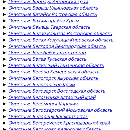
►
Очистные Барнаул Алтайский край
►
Очистные Барыш Ульяновская область
►
Очистные Батайск Ростовская область
►
Очистные Бахчисарайне Крым
►
Очистные Бежецк Тверская область
►
Очистные Белая Калитва Ростовская область
►
Очистные Белая Холуница Кировская область
►
Очистные Белгород Белгородская область
►
Очистные Белебей Башкортостан
►
Очистные Белёв Тульская область
►
Очистные Белинский Пензенская область
►
Очистные Белово Кемеровская область
►
Очистные Белогорск Амурская область
►
Очистные Белогорскне Крым
►
Очистные Белозерск Вологодская область
►
Очистные Белокуриха Алтайский край
►
Очистные Беломорск Карелия
►
Очистные Белоозёрский Московская область
►
Очистные Белорецк Башкортостан
►
Очистные Белореченск Краснодарский край
►
Очистные Белоусово Калужская область