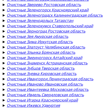
►
Очистные Зверево Ростовская область
►
Очистные Зеленогорск Красноярский край
►
Очистные Зеленоградск Калининградская область
►
Очистные Зеленодольск Татарстан
►
Очистные Зеленокумск Ставропольский край
►
Очистные Зерноград Ростовская область
►
Очистные Зея Амурская область
►
Очистные Зима Иркутская область
►
Очистные Златоуст Челябинская область
►
Очистные Злынка Брянская область
►
Очистные Змеиногорск Алтайский край
►
Очистные Знаменск Астраханская область
►
Очистные Зубцов Тверская область
►
Очистные Зуевка Кировская область
►
Очистные Ивангород Ленинградская область
►
Очистные Иваново Ивановская область
►
Очистные Ивантеевка Московская область
►
Очистные Ивдель Свердловская область
►
Очистные Игарка Красноярский край
►
Очистные Ижевск Удмуртия