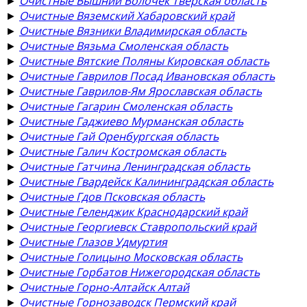
►
Очистные Вышний Волочёк Тверская область
►
Очистные Вяземский Хабаровский край
►
Очистные Вязники Владимирская область
►
Очистные Вязьма Смоленская область
►
Очистные Вятские Поляны Кировская область
►
Очистные Гаврилов Посад Ивановская область
►
Очистные Гаврилов-Ям Ярославская область
►
Очистные Гагарин Смоленская область
►
Очистные Гаджиево Мурманская область
►
Очистные Гай Оренбургская область
►
Очистные Галич Костромская область
►
Очистные Гатчина Ленинградская область
►
Очистные Гвардейск Калининградская область
►
Очистные Гдов Псковская область
►
Очистные Геленджик Краснодарский край
►
Очистные Георгиевск Ставропольский край
►
Очистные Глазов Удмуртия
►
Очистные Голицыно Московская область
►
Очистные Горбатов Нижегородская область
►
Очистные Горно-Алтайск Алтай
►
Очистные Горнозаводск Пермский край