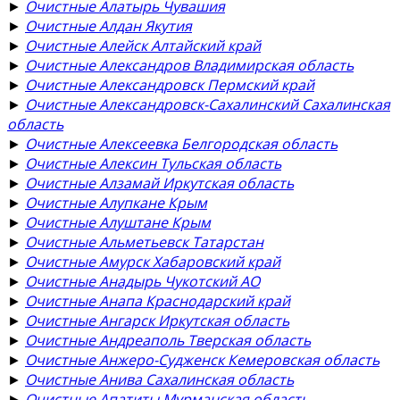
►
Очистные Алатырь Чувашия
►
Очистные Алдан Якутия
►
Очистные Алейск Алтайский край
►
Очистные Александров Владимирская область
►
Очистные Александровск Пермский край
►
Очистные Александровск-Сахалинский Сахалинская
область
►
Очистные Алексеевка Белгородская область
►
Очистные Алексин Тульская область
►
Очистные Алзамай Иркутская область
►
Очистные Алупкане Крым
►
Очистные Алуштане Крым
►
Очистные Альметьевск Татарстан
►
Очистные Амурск Хабаровский край
►
Очистные Анадырь Чукотский АО
►
Очистные Анапа Краснодарский край
►
Очистные Ангарск Иркутская область
►
Очистные Андреаполь Тверская область
►
Очистные Анжеро-Судженск Кемеровская область
►
Очистные Анива Сахалинская область
►
Очистные Апатиты Мурманская область