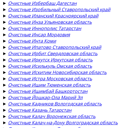
►
Очистные Избербаш Дагестан
►
Очистные Изобильный Ставропольский край
►
Очистные Иланский Красноярский край
►
Очистные Инза Ульяновская область
►
Очистные Иннополис Татарстан
►
Очистные Инсар Мордовия
►
Очистные Инта Коми
►
Очистные Ипатово Ставропольский край
►
Очистные Ирбит Свердловская область
►
Очистные Иркутск Иркутская область
►
Очистные Исилькуль Омская область
►
Очистные Искитим Новосибирская область
►
Очистные Истра Московская область
►
Очистные Ишим Тюменская область
►
Очистные Ишимбай Башкортостан
►
Очистные Йошкар-Ола Марий Эл
►
Очистные Кадников Вологодская область
►
Очистные Казань Татарстан
►
Очистные Калач Воронежская область
►
Очистные Калач-на-Дону Волгоградская область