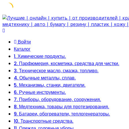
Skip
to
content
Войти
Каталог
1. Химические продукты.
2. Парфюмерия, косметика, средства для чистки.
3. Техническое масло, смазка, топливо.
4. Обычные металлы, сплав.
5. Механизмы, станки, двигатели.
6. Ручные инструменты.
7. Приборы, оборудование, сооружения.
8. Медтехника, товары для протезирования.
9. Батареи, обогреватели, теплогенераторы.
10. Транспортные средства.
11. Одежда, головные уборы.